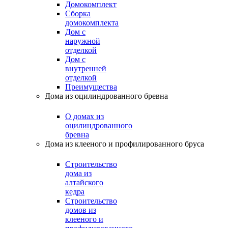
Домокомплект
Сборка
домокомплекта
Дом с
наружной
отделкой
Дом с
внутренней
отделкой
Преимущества
Дома из оцилиндрованного бревна
О домах из
оцилиндрованного
бревна
Дома из клееного и профилированного бруса
Строительство
дома из
алтайского
кедра
Строительство
домов из
клееного и