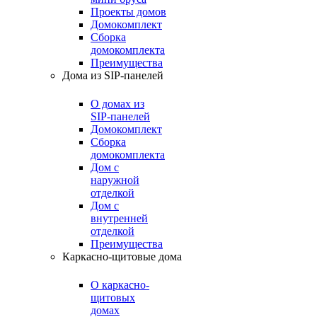
Проекты домов
Домокомплект
Сборка
домокомплекта
Преимущества
Дома из SIP-панелей
О домах из
SIP-панелей
Домокомплект
Сборка
домокомплекта
Дом с
наружной
отделкой
Дом с
внутренней
отделкой
Преимущества
Каркасно-щитовые дома
О каркасно-
щитовых
домах