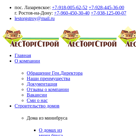
пос. Лазаревское:
+7-918-005-62-52
+7-928-445-36-00
г. Ростов-на-Дону:
+7-960-450-30-40
+7-938-125-00-07
lestorgstroy@mail.ru
Главная
О компании
Обращение Ген.Директора
Наши преимущества
Документация
Отзывы о компании
Вакансии
Сми о нас
Строительство домов
Дома из минибруса
О домах из
мини бруса