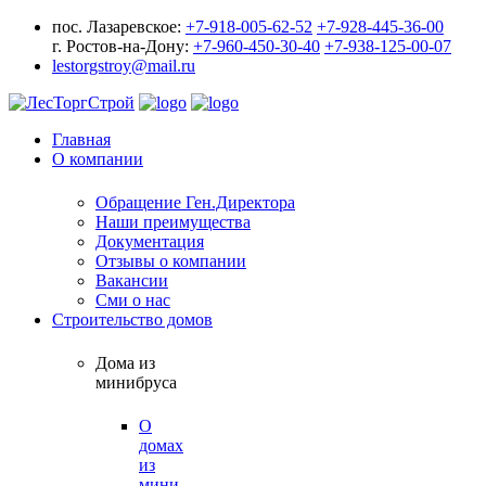
пос. Лазаревское:
+7-918-005-62-52
+7-928-445-36-00
г. Ростов-на-Дону:
+7-960-450-30-40
+7-938-125-00-07
lestorgstroy@mail.ru
Главная
О компании
Обращение Ген.Директора
Наши преимущества
Документация
Отзывы о компании
Вакансии
Сми о нас
Строительство домов
Дома из
минибруса
О
домах
из
мини