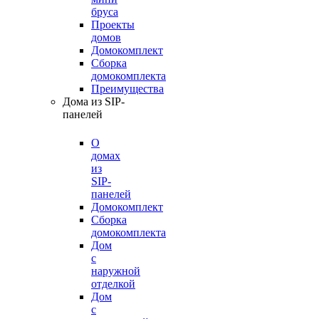
бруса
Проекты
домов
Домокомплект
Сборка
домокомплекта
Преимущества
Дома из SIP-
панелей
О
домах
из
SIP-
панелей
Домокомплект
Сборка
домокомплекта
Дом
с
наружной
отделкой
Дом
с