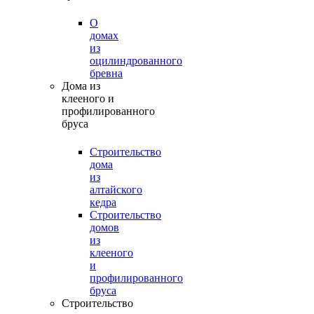
О
домах
из
оцилиндрованного
бревна
Дома из
клееного и
профилированного
бруса
Строительство
дома
из
алтайского
кедра
Строительство
домов
из
клееного
и
профилированного
бруса
Строительство