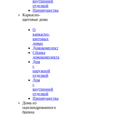
внутренней
отделкой
Преимущества
Каркасно-
щитовые дома
О
каркасно-
щитовых
домах
Домокомплект
Сборка
домокомплекта
Дом
с
наружной
отделкой
Дом
с
внутренней
отделкой
Преимущества
Дома из
оцилиндрованного
бревна