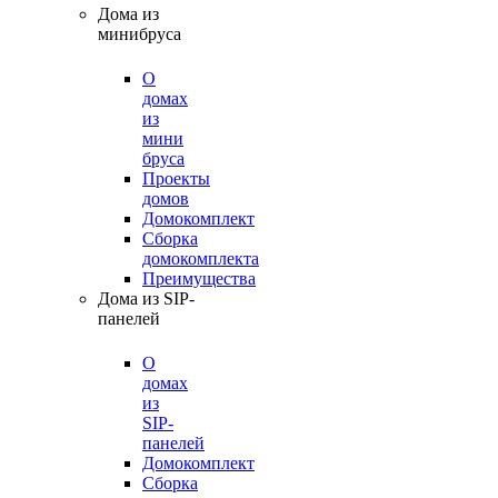
Дома из
минибруса
О
домах
из
мини
бруса
Проекты
домов
Домокомплект
Сборка
домокомплекта
Преимущества
Дома из SIP-
панелей
О
домах
из
SIP-
панелей
Домокомплект
Сборка