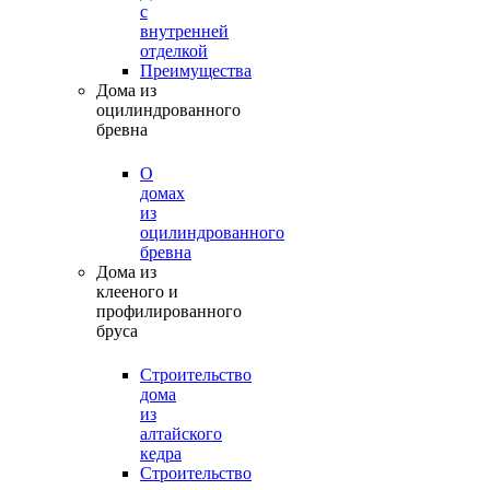
с
внутренней
отделкой
Преимущества
Дома из
оцилиндрованного
бревна
О
домах
из
оцилиндрованного
бревна
Дома из
клееного и
профилированного
бруса
Строительство
дома
из
алтайского
кедра
Строительство