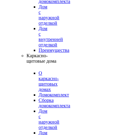
домокомплекта
Дом
с
наружной
отделкой
Дом
с
внутренней
отделкой
Преимущества
Каркасно-
щитовые дома
О
каркасно-
щитовых
домах
Домокомплект
Сборка
домокомплекта
Дом
с
наружной
отделкой
Дом