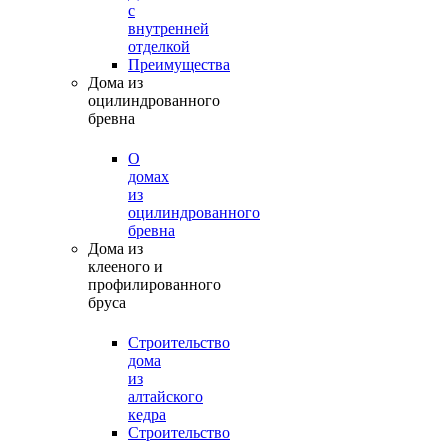
с
внутренней
отделкой
Преимущества
Дома из
оцилиндрованного
бревна
О
домах
из
оцилиндрованного
бревна
Дома из
клееного и
профилированного
бруса
Строительство
дома
из
алтайского
кедра
Строительство