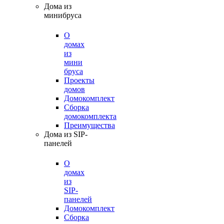
Дома из
минибруса
О
домах
из
мини
бруса
Проекты
домов
Домокомплект
Сборка
домокомплекта
Преимущества
Дома из SIP-
панелей
О
домах
из
SIP-
панелей
Домокомплект
Сборка