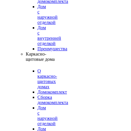
домокомплекта
Дом
с
наружной
отделкой
Дом
с
внутренней
отделкой
Преимущества
Каркасно-
щитовые дома
О
каркасно-
щитовых
домах
Домокомплект
Сборка
домокомплекта
Дом
с
наружной
отделкой
Дом