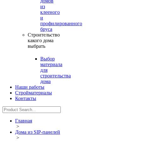
домов
из
клееного
и
профилированного
бруса
Строительство
какого дома
выбрать
Выбор
материала
для
строительства
дома
Наши работы
Стройматериалы
Контакты
Главная
>
Дома из SIP-панелей
>