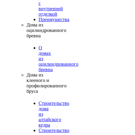
с
внутренней
отделкой
Преимущества
Дома из
оцилиндрованного
бревна
О
домах
из
оцилиндрованного
бревна
Дома из
клееного и
профилированного
бруса
Строительство
дома
из
алтайского
кедра
Строительство