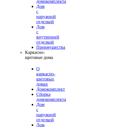
домокомплекта
Дом
с
наружной
отделкой
Дом
с
внутренней
отделкой
Преимущества
Каркасно-
щитовые дома
О
каркасно-
щитовых
домах
Домокомплект
Сборка
домокомплекта
Дом
с
наружной
отделкой
Дом