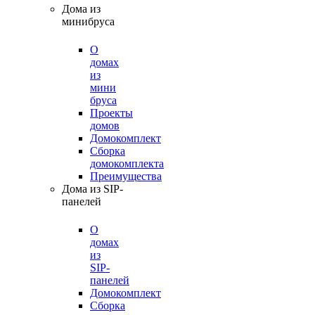
Дома из
минибруса
О
домах
из
мини
бруса
Проекты
домов
Домокомплект
Сборка
домокомплекта
Преимущества
Дома из SIP-
панелей
О
домах
из
SIP-
панелей
Домокомплект
Сборка