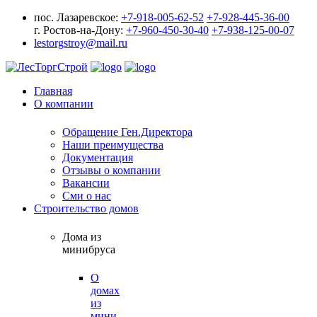
пос. Лазаревское:
+7-918-005-62-52
+7-928-445-36-00
г. Ростов-на-Дону:
+7-960-450-30-40
+7-938-125-00-07
lestorgstroy@mail.ru
Главная
О компании
Обращение Ген.Директора
Наши преимущества
Документация
Отзывы о компании
Вакансии
Сми о нас
Строительство домов
Дома из
минибруса
О
домах
из
мини