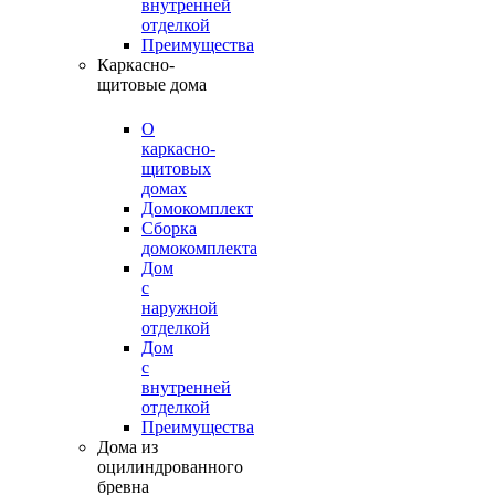
внутренней
отделкой
Преимущества
Каркасно-
щитовые дома
О
каркасно-
щитовых
домах
Домокомплект
Сборка
домокомплекта
Дом
с
наружной
отделкой
Дом
с
внутренней
отделкой
Преимущества
Дома из
оцилиндрованного
бревна