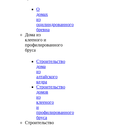
О
домах
из
оцилиндрованного
бревна
Дома из
клееного и
профилированного
бруса
Строительство
дома
из
алтайского
кедра
Строительство
домов
из
клееного
и
профилированного
бруса
Строительство