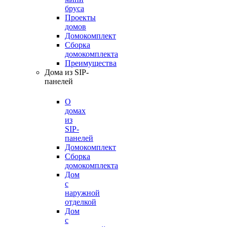
бруса
Проекты
домов
Домокомплект
Сборка
домокомплекта
Преимущества
Дома из SIP-
панелей
О
домах
из
SIP-
панелей
Домокомплект
Сборка
домокомплекта
Дом
с
наружной
отделкой
Дом
с