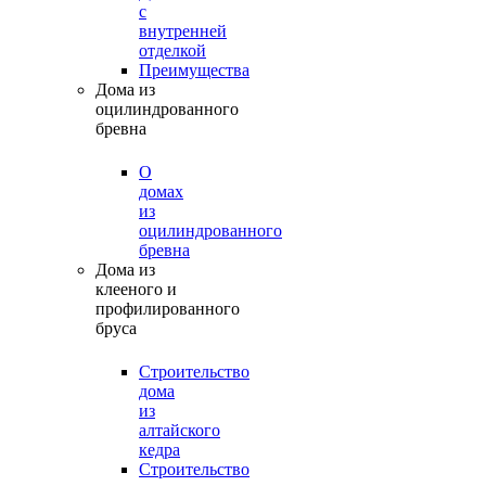
с
внутренней
отделкой
Преимущества
Дома из
оцилиндрованного
бревна
О
домах
из
оцилиндрованного
бревна
Дома из
клееного и
профилированного
бруса
Строительство
дома
из
алтайского
кедра
Строительство