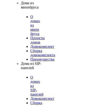
Дома из
минибруса
О
домах
из
мини
бруса
Проекты
домов
Домокомплект
Сборка
домокомплекта
Преимущества
Дома из SIP-
панелей
О
домах
из
SIP-
панелей
Домокомплект
Сборка