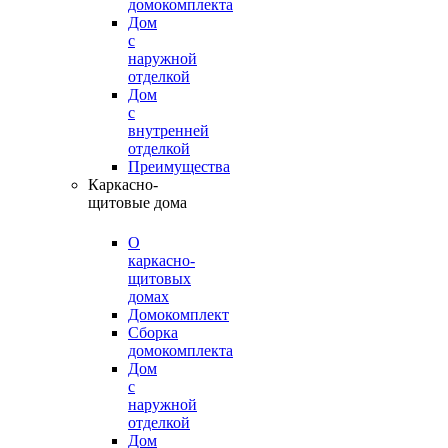
домокомплекта
Дом
с
наружной
отделкой
Дом
с
внутренней
отделкой
Преимущества
Каркасно-
щитовые дома
О
каркасно-
щитовых
домах
Домокомплект
Сборка
домокомплекта
Дом
с
наружной
отделкой
Дом