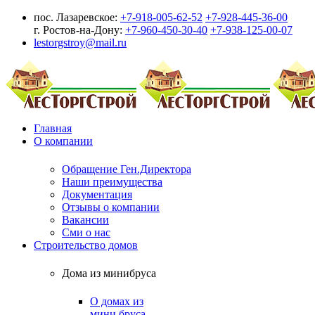
пос. Лазаревское:
+7-918-005-62-52
+7-928-445-36-00
г. Ростов-на-Дону:
+7-960-450-30-40
+7-938-125-00-07
lestorgstroy@mail.ru
Главная
О компании
Обращение Ген.Директора
Наши преимущества
Документация
Отзывы о компании
Вакансии
Сми о нас
Строительство домов
Дома из минибруса
О домах из
мини бруса