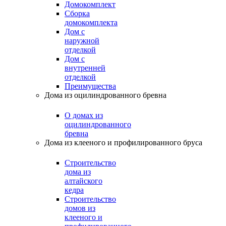
Домокомплект
Сборка
домокомплекта
Дом с
наружной
отделкой
Дом с
внутренней
отделкой
Преимущества
Дома из оцилиндрованного бревна
О домах из
оцилиндрованного
бревна
Дома из клееного и профилированного бруса
Строительство
дома из
алтайского
кедра
Строительство
домов из
клееного и