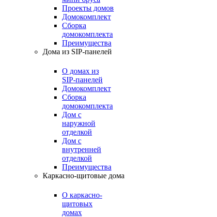
Проекты домов
Домокомплект
Сборка
домокомплекта
Преимущества
Дома из SIP-панелей
О домах из
SIP-панелей
Домокомплект
Сборка
домокомплекта
Дом с
наружной
отделкой
Дом с
внутренней
отделкой
Преимущества
Каркасно-щитовые дома
О каркасно-
щитовых
домах